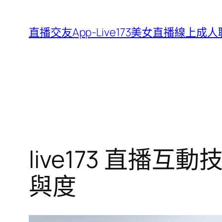
跳
至
直播交友App-Live173美女直播線上成
主
要
內
容
live173 直
與度