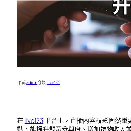
作者:
admin
分類:
Live173
在
live173
平台上，直播內容精彩固然重
動，能提升觀眾參與度、增加禮物收入